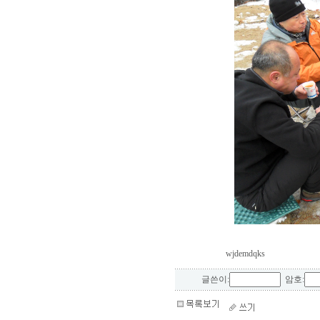
wjdemdqks
글쓴이:
암호: