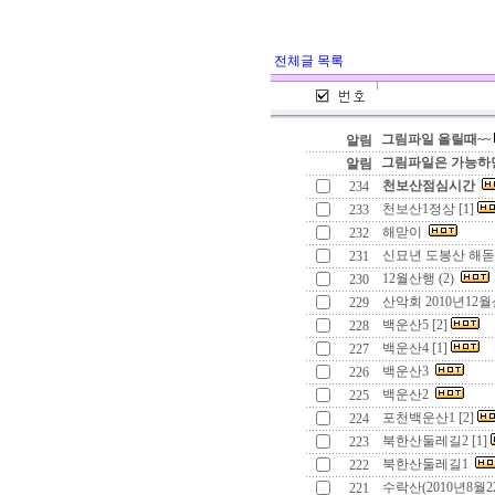
전체글 목록
그림파일 올릴때~~
알림
그림파일은 가능하면
알림
천보산점심시간
234
천보산1정상 [1]
233
해맏이
232
신묘년 도봉산 해돋이
231
12월산행 (2)
230
산악회 2010년12월
229
백운산5 [2]
228
백운산4 [1]
227
백운산3
226
백운산2
225
포천백운산1 [2]
224
북한산둘레길2 [1]
223
북한산둘레길1
222
수락산(2010년8월2
221