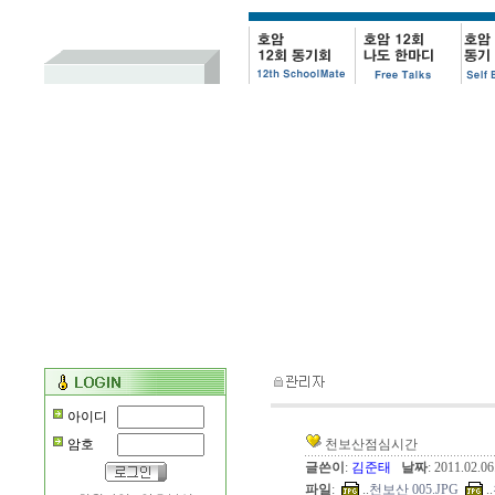
아이디
암호
천보산점심시간
글쓴이
:
김준태
날짜
: 2011.02.0
파일
:
..
천보산 005.JPG
..