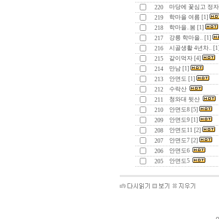
마당에 꽃심고 정자를
220
학마을 여름 [1]
219
학마을..봄 [1]
218
강릉 학마을.. [1]
217
시골생활 4년차.. [1
216
같이먹자 [4]
215
만남 [1]
214
안면도 [1]
213
수락산
212
청와대 뒷산
211
안면도8 [5]
210
안면도9 [1]
209
안면도11 [2]
208
안면도7 [2]
207
안면도6
206
안면도5
205