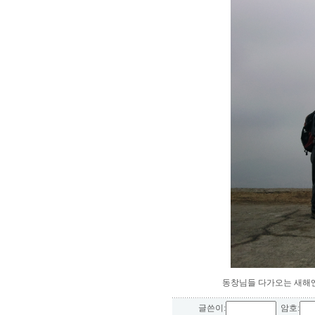
동창님들 다가오는 새해엔
글쓴이:
암호: