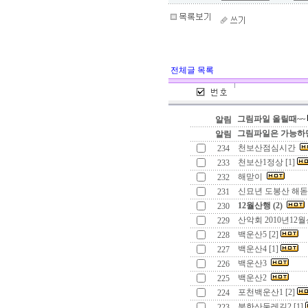
전체글 목록
그림파일 올릴때~~
알림
그림파일은 가능하면
알림
천보산점심시간
234
천보산1정상 [1]
233
해맏이
232
신묘년 도봉산 해돋이
231
12월산행 (2)
230
산악회 2010년12월
229
백운산5 [2]
228
백운산4 [1]
227
백운산3
226
백운산2
225
포천백운산1 [2]
224
북한산둘레길2 [1]
223