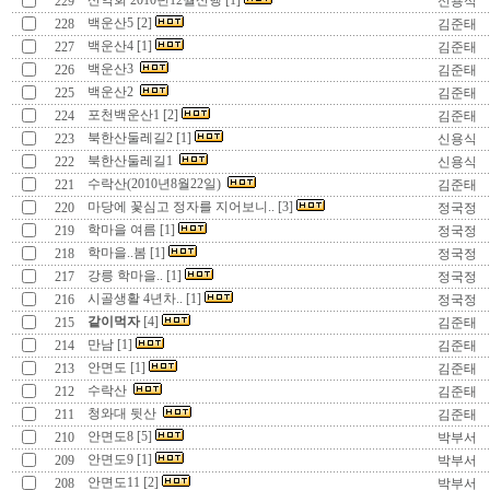
산악회 2010년12월산행 [1]
229
신용식
백운산5 [2]
228
김준태
백운산4 [1]
227
김준태
백운산3
226
김준태
백운산2
225
김준태
포천백운산1 [2]
224
김준태
북한산둘레길2 [1]
223
신용식
북한산둘레길1
222
신용식
수락산(2010년8월22일)
221
김준태
마당에 꽃심고 정자를 지어보니.. [3]
220
정국정
학마을 여름 [1]
219
정국정
학마을..봄 [1]
218
정국정
강릉 학마을.. [1]
217
정국정
시골생활 4년차.. [1]
216
정국정
같이먹자
[4]
215
김준태
만남 [1]
214
김준태
안면도 [1]
213
김준태
수락산
212
김준태
청와대 뒷산
211
김준태
안면도8 [5]
210
박부서
안면도9 [1]
209
박부서
안면도11 [2]
208
박부서