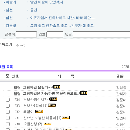
:
- 이슬리
빨간 이슬이 맛있겠다
:
- 삼선
공간
:
- 삼선
여유가업서 전화하여도 시간e 바빠 미안----
:
- 강릉빛
그림 좋고 한잔술도 좋고....친구가 젤 좋고..
글쓴이:
암호:
댓글:
체글 목록
2026
그림파일 올릴때~~
알림
김성중
그림파일은 가능하면 영문이름으로..
알림
관리자
천보산점심시간
234
김준태
천보산1정상 [1]
233
김준태
해맏이
232
김준태
신묘년 도봉산 해돋이 [1]
231
임인나
12월산행 (2)
230
신용식