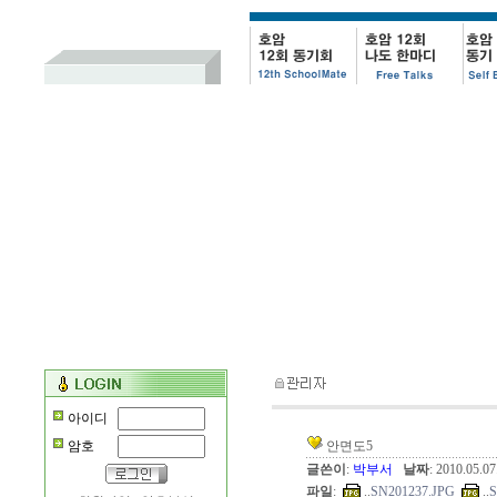
아이디
암호
안면도5
글쓴이
:
박부서
날짜
: 2010.05.0
파일
:
..
SN201237.JPG
..
S