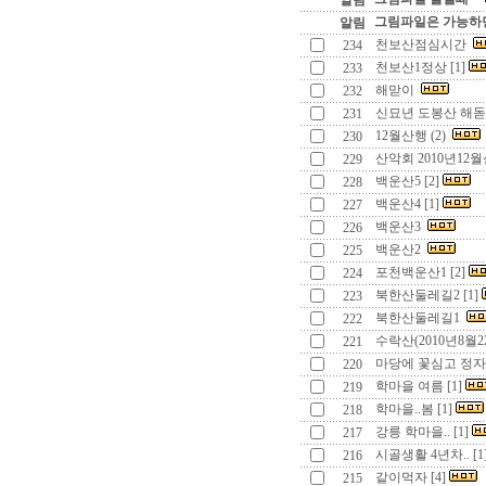
알림
그림파일은 가능하면
알림
천보산점심시간
234
천보산1정상 [1]
233
해맏이
232
신묘년 도봉산 해돋이
231
12월산행 (2)
230
산악회 2010년12월
229
백운산5 [2]
228
백운산4 [1]
227
백운산3
226
백운산2
225
포천백운산1 [2]
224
북한산둘레길2 [1]
223
북한산둘레길1
222
수락산(2010년8월2
221
마당에 꽃심고 정자를
220
학마을 여름 [1]
219
학마을..봄 [1]
218
강릉 학마을.. [1]
217
시골생활 4년차.. [1
216
같이먹자 [4]
215