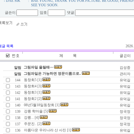
- DAE SIK
:
BAE YOUNG, THANK YOU FOR PICTURE. BE GOOD, FRIEND
SEE YOU SOON.
글쓴이:
암호:
댓글:
체글 목록
2026
그림파일 올릴때~~
알림
김성중
그림파일은 가능하면 영문이름으로..
알림
관리자
동창회5 [1]
144
유덕길
동창회4 [3]
143
유덕길
동창회3 [1]
142
유덕길
동창회2 [2]
141
유덕길
08년5월18일동창회 [1]
140
유덕길
강릉 학마을 [5]
139
정국정
강릉... [4]
138
정국정
주문진.. [2]
137
정국정
아름다운 우리나라 산 사진 [1]
136
유덕길