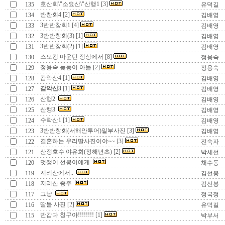
호산회\"소요산\"산행1 [3]
135
유덕길
반찬회4 [2]
134
김배영
3반반창회1 [4]
133
김배영
3반반창회(3) [1]
132
김배영
3반반창회(2) [1]
131
김배영
스모킹 마운틴 정상에서 [8]
130
정용숙
정용숙 늦둥이 아들 [2]
129
정용숙
감악산4 [1]
128
김배영
감악산3
[1]
127
김배영
산행2
126
김배영
산행3
125
김배영
수락산1 [1]
124
김배영
3반반창회(서해안투어)일부사진 [3]
123
김배영
결혼하는 우리딸사진이야~~ [3]
122
전숙자
산정호수 야유회(정해년초) [2]
121
박세선
멋쟁이 선봉이에게
120
채수동
지리산에서..
119
김선봉
지리산 종주
118
김선봉
그냥
117
정국정
딸들 사진 [2]
116
유덕길
반갑다 칭구야!!!!!!!! [1]
115
박부서