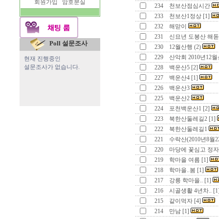
회원가입
암호분실
234
천보산점심시간
233
천보산1정상 [1]
232
해맏이
231
신묘년 도봉산 해돋이
Poll 설문조사
230
12월산행 (2)
229
산악회 2010년12월
현재 진행중인
설문조사가 없습니다.
228
백운산5 [2]
227
백운산4 [1]
226
백운산3
225
백운산2
224
포천백운산1 [2]
223
북한산둘레길2 [1]
222
북한산둘레길1
221
수락산(2010년8월2
220
마당에 꽃심고 정자를
219
학마을 여름 [1]
218
학마을..봄 [1]
217
강릉 학마을.. [1]
216
시골생활 4년차.. [1
215
같이먹자 [4]
214
만남 [1]